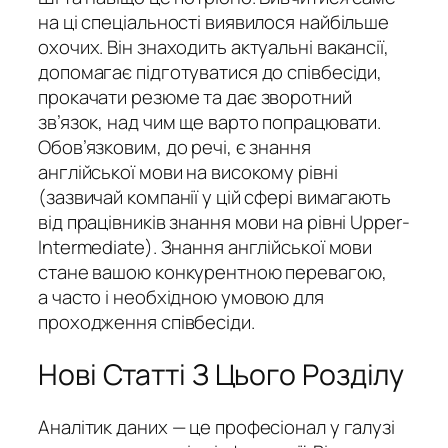
на ці спеціальності виявилося найбільше
охочих. Він знаходить актуальні вакансії,
допомагає підготуватися до співбесіди,
прокачати резюме та дає зворотний
зв’язок, над чим ще варто попрацювати.
Обов’язковим, до речі, є знання
англійської мови на високому рівні
(зазвичай компанії у цій сфері вимагають
від працівників знання мови на рівні Upper-
Intermediate). Знання англійської мови
стане вашою конкурентною перевагою,
а часто і необхідною умовою для
проходження співбесіди.
Нові Статті З Цього Розділу
Аналітик даних — це професіонал у галузі