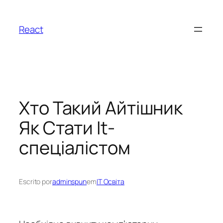
Pular
para
React
o
conteúdo
Хто Такий Айтішник
Як Стати It-
спеціалістом
Escrito por
adminspun
em
IT Освіта