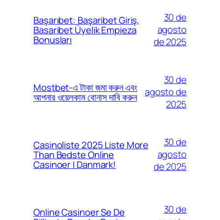
30 de
Başarıbet: Başaribet Giriş,
agosto
Basaribet Üyelik Empieza
Bonusları
de 2025
30 de
Mostbet-এ টাকা জমা করুন এবং
agosto de
আপনার ওয়েলকাম বোনাস দাবি করুন
2025
30 de
Casinoliste 2025 Liste More
agosto
Than Bedste Online
Casinoer I Danmark!
de 2025
30 de
Online Casinoer Se De