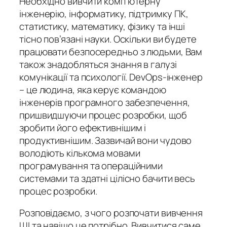
Необхідно вивчити комп’ютерну
інженерію, інформатику, підтримку ПК,
статистику, математику, фізику та інші
тісно пов’язані науки. Оскільки ви будете
працювати безпосередньо з людьми, Вам
також знадобляться знання в галузі
комунікації та психології. DevOps-інженер
– це людина, яка керує командою
інженерів програмного забезпечення,
пришвидшуючи процес розробки, щоб
зробити його ефективнішим і
продуктивнішим. Зазвичай вони чудово
володіють кількома мовами
програмування та операційними
системами та здатні цілісно бачити весь
процес розробки.
Розповідаємо, з чого розпочати вивчення
ШІ та навіщо це потрібно. Вивчитися саме