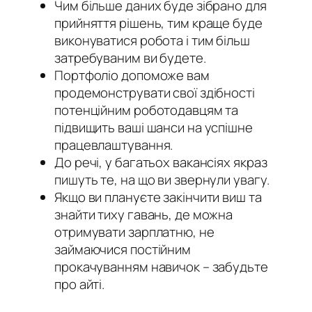
Чим більше даних буде зібрано для
прийняття рішень, тим краще буде
виконуватися робота і тим більш
затребуваним ви будете.
Портфоліо допоможе вам
продемонструвати свої здібності
потенційним роботодавцям та
підвищить ваші шанси на успішне
працевлаштування.
До речі, у багатьох вакансіях якраз
пишуть те, на що ви звернули увагу.
Якщо ви плануєте закінчити виш та
знайти тиху гавань, де можна
отримувати зарплатню, не
займаючися постійним
прокачуванням навичок – забудьте
про айті.