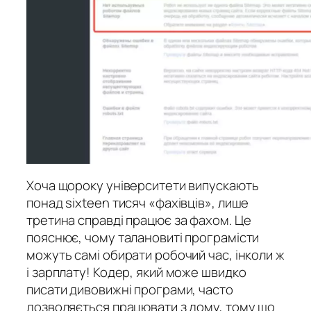
Хоча щороку університети випускають
понад sixteen тисяч «фахівців», лише
третина справді працює за фахом. Це
пояснює, чому талановиті програмісти
можуть самі обирати робочий час, інколи ж
і зарплату! Кодер, який може швидко
писати дивовижні програми, часто
дозволяється працювати з дому, тому що