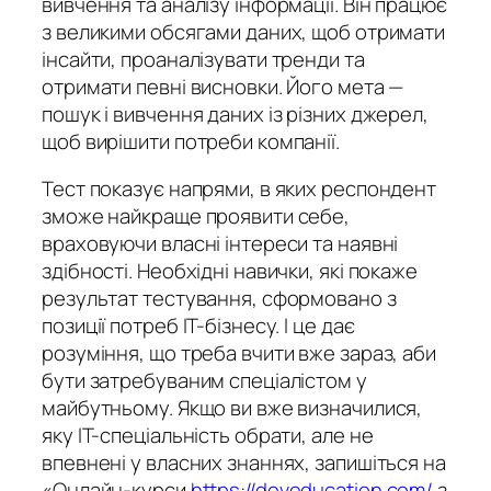
вивчення та аналізу інформації. Він працює
з великими обсягами даних, щоб отримати
інсайти, проаналізувати тренди та
отримати певні висновки. Його мета —
пошук і вивчення даних із різних джерел,
щоб вирішити потреби компанії.
Тест показує напрями, в яких респондент
зможе найкраще проявити себе,
враховуючи власні інтереси та наявні
здібності. Необхідні навички, які покаже
результат тестування, сформовано з
позиції потреб ІТ-бізнесу. І це дає
розуміння, що треба вчити вже зараз, аби
бути затребуваним спеціалістом у
майбутньому. Якщо ви вже визначилися,
яку IT-спеціальність обрати, але не
впевнені у власних знаннях, запишіться на
«Онлайн-курси
https://deveducation.com/
з