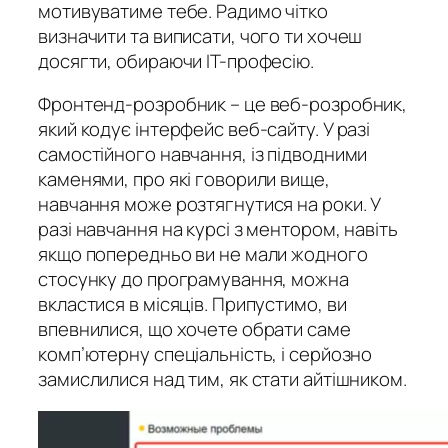
мотивуватиме тебе. Радимо чітко
визначити та виписати, чого ти хочеш
досягти, обираючи IT-професію.
Фронтенд-розробник – це веб-розробник,
який кодує інтерфейс веб-сайту. У разі
самостійного навчання, із підводними
каменями, про які говорили вище,
навчання може розтягнутися на роки. У
разі навчання на курсі з ментором, навіть
якщо попередньо ви не мали жодного
стосунку до програмування, можна
вкластися в місяців. Припустимо, ви
впевнилися, що хочете обрати саме
комп’ютерну спеціальність, і серйозно
замислилися над тим, як стати айтішником.