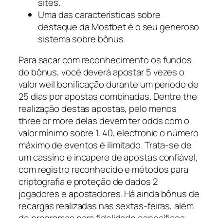
sites.
Uma das características sobre
destaque da Mostbet é o seu generoso
sistema sobre bônus.
Para sacar com reconhecimento os fundos
do bônus, você deverá apostar 5 vezes o
valor weil bonificação durante um período de
25 dias por apostas combinadas. Dentre the
realização destas apostas, pelo menos
three or more delas devem ter odds com o
valor mínimo sobre 1. 40, electronic o número
máximo de eventos é ilimitado. Trata-se de
um cassino e incapere de apostas confiável,
com registro reconhecido e métodos para
criptografia e proteção de dados 2
jogadores e apostadores. Há ainda bônus de
recargas realizadas nas sextas-feiras, além