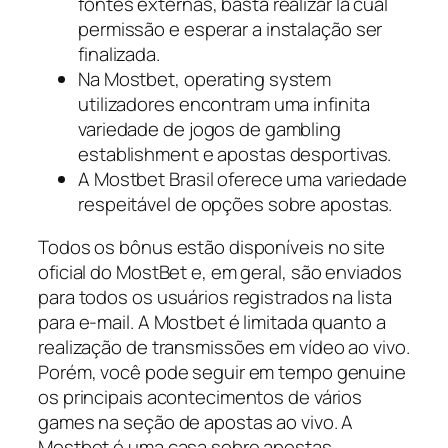
fontes externas, basta realizar la cual
permissão e esperar a instalação ser
finalizada.
Na Mostbet, operating system
utilizadores encontram uma infinita
variedade de jogos de gambling
establishment e apostas desportivas.
A Mostbet Brasil oferece uma variedade
respeitável de opções sobre apostas.
Todos os bônus estão disponíveis no site
oficial do MostBet e, em geral, são enviados
para todos os usuários registrados na lista
para e-mail. A Mostbet é limitada quanto a
realização de transmissões em vídeo ao vivo.
Porém, você pode seguir em tempo genuine
os principais acontecimentos de vários
games na seção de apostas ao vivo. A
Mostbet é uma casa sobre apostas