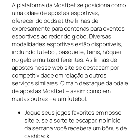
A plataforma da Mostbet se posiciona como
uma odaie de apostas esportivas,
oferecendo odds at the linhas de
expresamente para centenas para eventos
esportivos ao redor do globo. Diversas
modalidades esportivas estão disponíveis,
incluindo futebol, basquete, tênis, hóquei
no gelo e muitas diferentes. As linhas de
apostas nesse web site se destacam por
competitividade em relação a outros
serviços similares. O main destaque da odaie
de apostas Mostbet – assim como em
muitas outras – é um futebol.
Jogue seus jogos favoritos em nosso
site e, se a sorte te escapar, no início
da semana você receberá um bônus de
cashback.