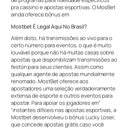
de programas para fidelidade específicos
pra cassino e apostas esportivas. O MosBet
ainda oferece bônus em
Mostbet É Legal Aqui No Brasil?
Além disto, há transmissões ao vivo para o
certo número para eventos, o que é muito
louvável porque não há muitas casas sobre
apostas que disponibilizam transmissões ao
festón para seus clientes. Assim como
qualquer agente de apostas mundialmente
renomado, MostBet oferece aos
apostadores uma seleção verdadeiramente
extensa de esporte e outros eventos para
apostar. Para apoiar os jogadores em”
“instantes difíceis nas apostas esportivas, a
Mostbet desenvolveu o bônus Lucky Loser,
que concede apostas grátis caso você