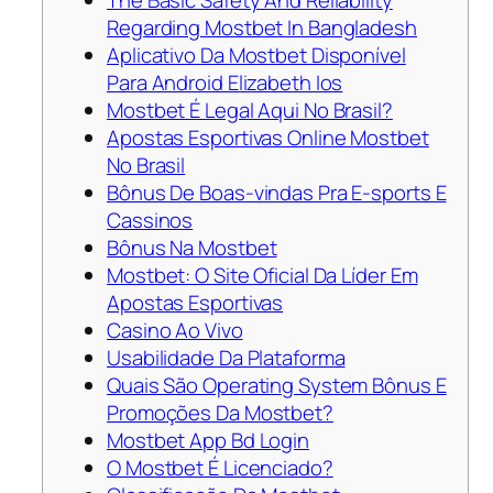
Regarding Mostbet In Bangladesh
Aplicativo Da Mostbet Disponível
Para Android Elizabeth Ios
Mostbet É Legal Aqui No Brasil?
Apostas Esportivas Online Mostbet
No Brasil
Bônus De Boas-vindas Pra E-sports E
Cassinos
Bônus Na Mostbet
Mostbet: O Site Oficial Da Líder Em
Apostas Esportivas
Casino Ao Vivo
Usabilidade Da Plataforma
Quais São Operating System Bônus E
Promoções Da Mostbet?
Mostbet App Bd Login
O Mostbet É Licenciado?