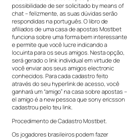
possibilidade de ser solicitado by means of
chat – felizmente, as suas dúvidas serão
respondidas na português. O libro de
afiliados de uma casa de apostas Mostbet
funciona sobre uma forma bem interessante
e permite que você lucre indicando a
locuinta para os seus amigos. Nesta opção,
será gerado o link individual em virtude de
você enviar aos seus amigos electronic
conhecidos. Para cada cadastro feito
através do seu hyperlink de acesso, você
ganhará um “amigo” na casa sobre apostas –
el amigo é a new pessoa que sony ericsson
cadastrou pelo teu link.
Procedimento de Cadastro Mostbet.
Os jogadores brasileiros podem fazer