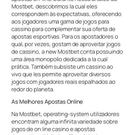
Mostbet, descobrimos la cual eles
correspondem às expectativas, oferecendo
aos jogadores uma gama de jogos para
cassino para complementar sua oferta de
apostas esportivas. Para os apostadores o
qual, por vezes, gostam de aproveitar jogos
de cassino, a new Mostbet conta possuindo
uma área monopolio dedicada a la cual
prática. Também subsiste um cassino ao
vivo que les permite aproveitar diversos
jogos com jogadores reais espalhados ao
redor do planeta.
As Melhores Apostas Online
Na Mostbet, operating-system utilizadores
encontram alguma infinita variedade sobre
jogos de on line casino e apostas