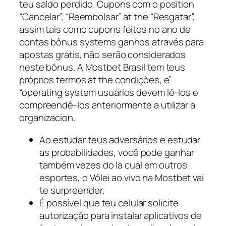
teu saldo perdido. Cupons com o position
“Cancelar”, “Reembolsar” at the “Resgatar”,
assim tais como cupons feitos no ano de
contas bônus systems ganhos através para
apostas grátis, não serão considerados
neste bônus. A Mostbet Brasil tem teus
próprios termos at the condições, e”
“operating system usuários devem lê-los e
compreendê-los anteriormente a utilizar a
organizacion.
Ao estudar teus adversários e estudar
as probabilidades, você pode ganhar
também vezes do la cual em outros
esportes, o Vôlei ao vivo na Mostbet vai
te surpreender.
É possível que teu celular solicite
autorização para instalar aplicativos de