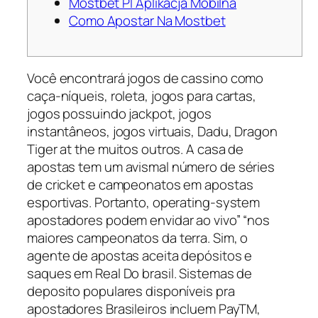
Mostbet Pl Aplikacja Mobilna
Como Apostar Na Mostbet
Você encontrará jogos de cassino como
caça-níqueis, roleta, jogos para cartas,
jogos possuindo jackpot, jogos
instantâneos, jogos virtuais, Dadu, Dragon
Tiger at the muitos outros. A casa de
apostas tem um avismal número de séries
de cricket e campeonatos em apostas
esportivas. Portanto, operating-system
apostadores podem envidar ao vivo” “nos
maiores campeonatos da terra. Sim, o
agente de apostas aceita depósitos e
saques em Real Do brasil. Sistemas de
deposito populares disponíveis pra
apostadores Brasileiros incluem PayTM,