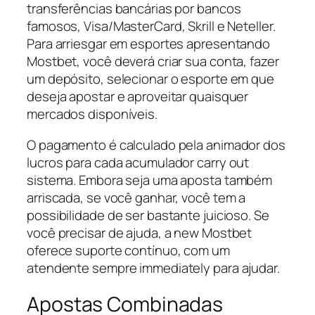
transferências bancárias por bancos
famosos, Visa/MasterCard, Skrill e Neteller.
Para arriesgar em esportes apresentando
Mostbet, você deverá criar sua conta, fazer
um depósito, selecionar o esporte em que
deseja apostar e aproveitar quaisquer
mercados disponíveis.
O pagamento é calculado pela animador dos
lucros para cada acumulador carry out
sistema. Embora seja uma aposta também
arriscada, se você ganhar, você tem a
possibilidade de ser bastante juicioso. Se
você precisar de ajuda, a new Mostbet
oferece suporte contínuo, com um
atendente sempre immediately para ajudar.
Apostas Combinadas