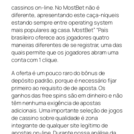
cassinos on-line. No MostBet não é
diferente, apresentando este caça-níqueis
estando sempre entre operating system
mais populares ag casa. MostBet” “País
brasileiro oferece aos jogadores quatro
maneiras diferentes de se registrar, uma das
quais permite que os jogadores abram uma
conta com 1 clique.
A oferta é um pouco raro do bônus de
depósito padrão, porque é necessário fijar
primeiro ao requisito de de aposta. Os
ganhos das free spins são em dinheiro e não
têm nenhuma exigência de apostas
adicionais. Uma importante seleção de jogos
de cassino sobre qualidade é zona
integrante de qualquer site legítimo de
apostas on-line. Durante nossa análise da