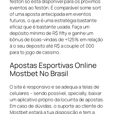
festón só está disponível para os próximos
eventos ao festón. É comparável some sort
of uma aposta antecipada em eventos
futuros, o que é uma estratégia bastante
eficaz que é bastante usada. Faça um
depósito mínimo de R$ fifty e ganhe um
bônus de boas-vindas de +125% em relação
à o seu deposito até R$ a couple of. 000
para to jogo de cassino.
Apostas Esportivas Online
Mostbet No Brasil
O site é responsivo e se adequa a telas de
celulares – sendo possível, specially, baixar
um aplicativo próprio da locuinta de apostas.
Em caso de dúvidas, o suporte ao cliente do
Mostbet estará a tua disposição e tem a